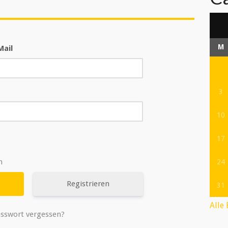
M
Mail
3
10
17
n
24
Registrieren
31
Alle
sswort vergessen?