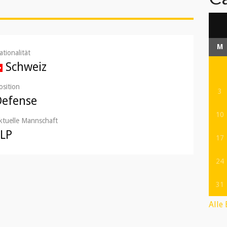
M
ationalität
Schweiz
osition
3
Defense
10
ktuelle Mannschaft
LLP
17
24
31
Alle