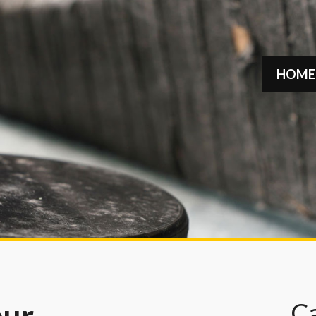
HOME
C
eur