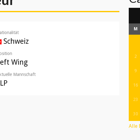
M
ationalität
Schweiz
osition
2
Left Wing
9
ktuelle Mannschaft
LLP
16
23
30
Alle