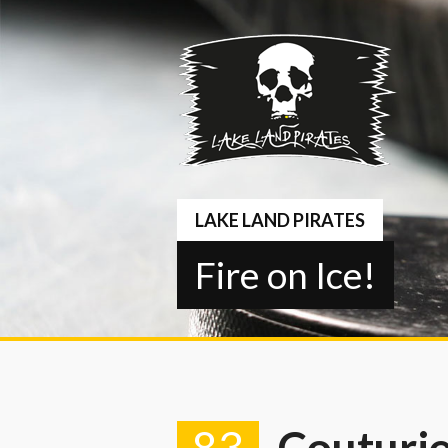
Springe
zum
Inhalt
LAKE LAND PIRATES
Fire on Ice!
83
Couturi