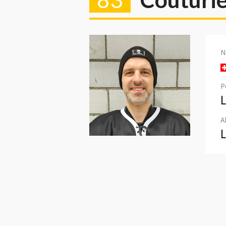
N
P
A