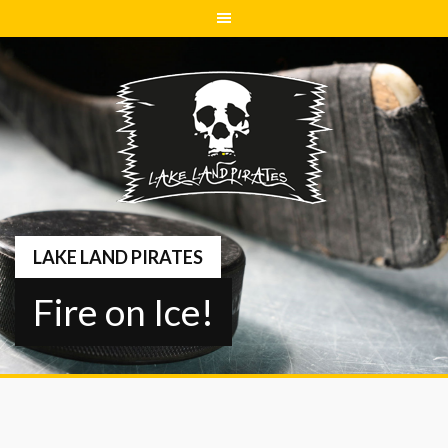
Springe
zum
Inhalt
LAKE LAND PIRATES
Fire on Ice!