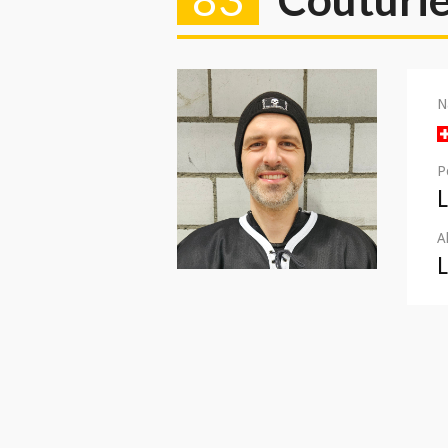
N
P
A