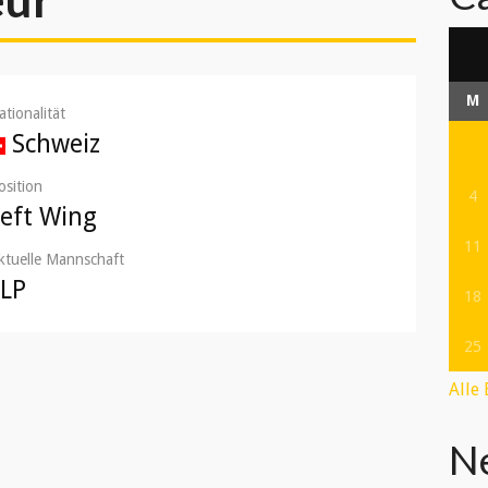
M
ationalität
Schweiz
osition
4
Left Wing
11
ktuelle Mannschaft
LLP
18
25
Alle
N