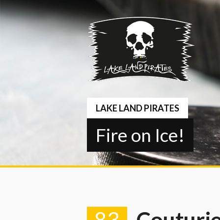
Springe
zum
Inhalt
LAKE LAND PIRATES
Fire on Ice!
83
Couturi