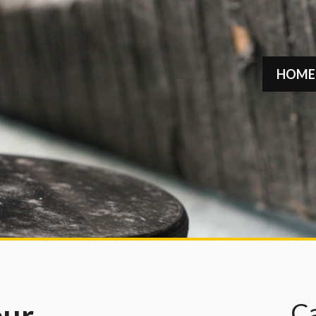
HOME
C
eur