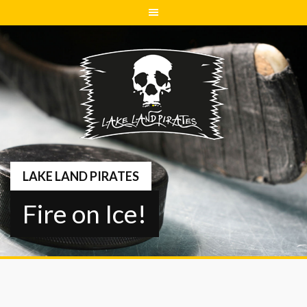
Springe
zum
Inhalt
LAKE LAND PIRATES
Fire on Ice!