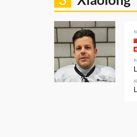
N
P
A